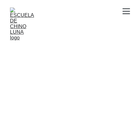
Aprende chino 
Abre tu futuro
Chino para niños y adultos – ¡Todos son 
bienvenidos!
MATRÍCULA ABIERTA 2026/2027   